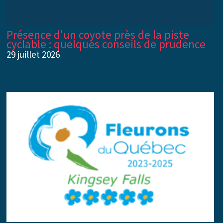
Présence d'un coyote près de la piste
cyclable : quelques conseils de prudence
29 juillet 2026