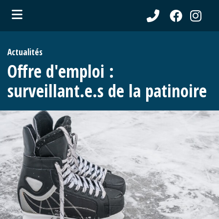
ubmenu (Communications )
Actualités
ubmenu (Municipalité )
Offre d'emploi :
ubmenu (Citoyens )
surveillant.e.s de la patinoire
ubmenu (Entreprises )
ubmenu (Loisirs )
ubmenu (Tourisme )