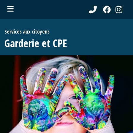
ubmenu (Communications )
Services aux citoyens
ubmenu (Municipalité )
Garderie et CPE
ubmenu (Citoyens )
ubmenu (Entreprises )
ubmenu (Loisirs )
ubmenu (Tourisme )