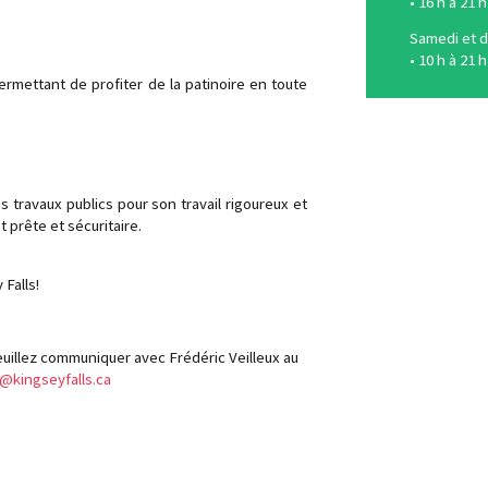
• 16 h à 21 h
Samedi et 
• 10 h à 21 h
ermettant de profiter de la patinoire en toute
s travaux publics pour son travail rigoureux et
 prête et sécuritaire.
 Falls!
veuillez communiquer avec Frédéric Veilleux au
s@kingseyfalls.ca