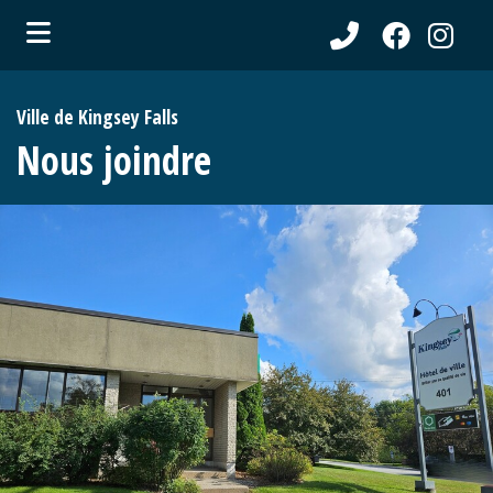
ubmenu (Communications )
Ville de Kingsey Falls
ubmenu (Municipalité )
Nous joindre
ubmenu (Citoyens )
ubmenu (Entreprises )
ubmenu (Loisirs )
ubmenu (Tourisme )