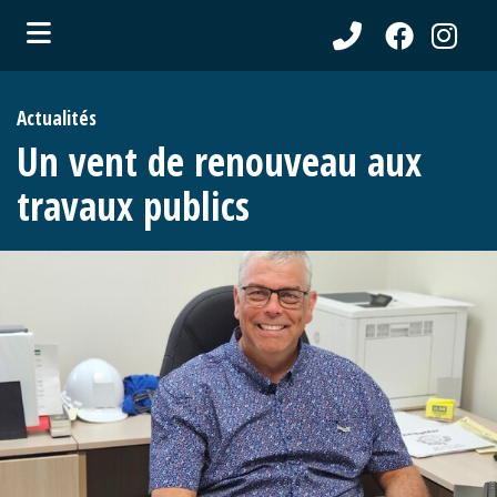
ubmenu (Communications )
Actualités
ubmenu (Municipalité )
Un vent de renouveau aux
ubmenu (Citoyens )
travaux publics
ubmenu (Entreprises )
ubmenu (Loisirs )
ubmenu (Tourisme )