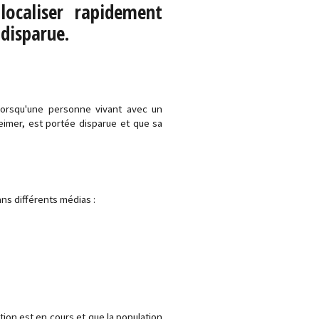
localiser rapidement
disparue.
 lorsqu'une personne vivant avec un
eimer, est portée disparue et que sa
ns différents médias :
tion est en cours et que la population