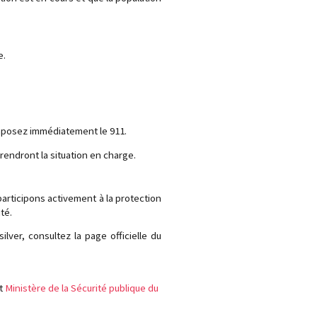
e.
mposez immédiatement le 911.
endront la situation en charge.
 participons activement à la protection
té.
ilver, consultez la page officielle du
t
Ministère de la Sécurité publique du