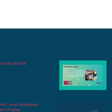
n à la piscine
ants : une formation
ans et plus