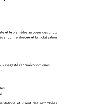
nté et le bien-être au coeur des choix
révention renforcée et la mobilisation
 aux inégalités socioéconomiques
 :
bles
té
rientations et visent des retombées