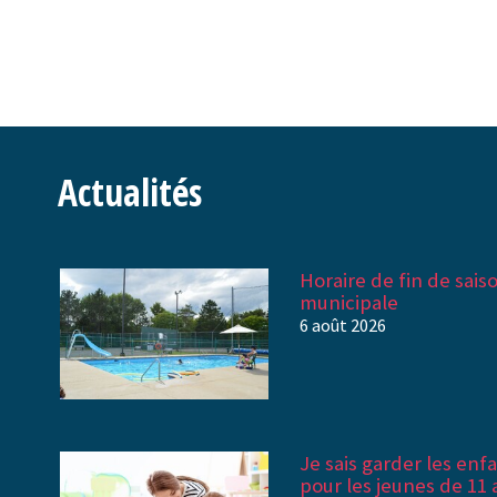
Actualités
Horaire de fin de saiso
municipale
6 août 2026
Je sais garder les enf
pour les jeunes de 11 