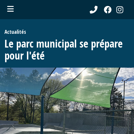
ubmenu (Communications )
Actualités
ubmenu (Municipalité )
Le parc municipal se prépare
ubmenu (Citoyens )
pour l'été
ubmenu (Entreprises )
ubmenu (Loisirs )
ubmenu (Tourisme )