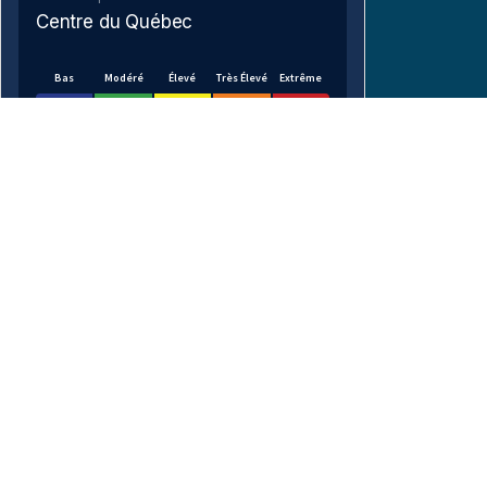
Centre du Québec
Bas
Modéré
Élevé
Très Élevé
Extrême
VOIR SUR LA CARTE