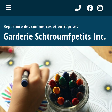
ubmenu (Communications )
Répertoire des commerces et entreprises
ubmenu (Municipalité )
Garderie Schtroumfpetits Inc.
ubmenu (Citoyens )
ubmenu (Entreprises )
ubmenu (Loisirs )
ubmenu (Tourisme )