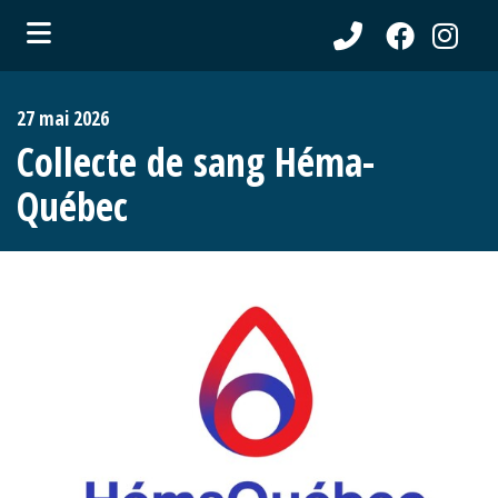
ubmenu (Communications )
27 mai 2026
ubmenu (Municipalité )
Collecte de sang Héma-
ubmenu (Citoyens )
Québec
ubmenu (Entreprises )
ubmenu (Loisirs )
ubmenu (Tourisme )