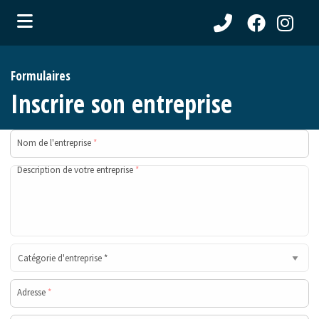
ubmenu (Communications )
Formulaires
ubmenu (Municipalité )
Inscrire son entreprise
ubmenu (Citoyens )
ubmenu (Entreprises )
Nom de l'entreprise
*
ubmenu (Loisirs )
Description de votre entreprise
*
ubmenu (Tourisme )
Adresse
*