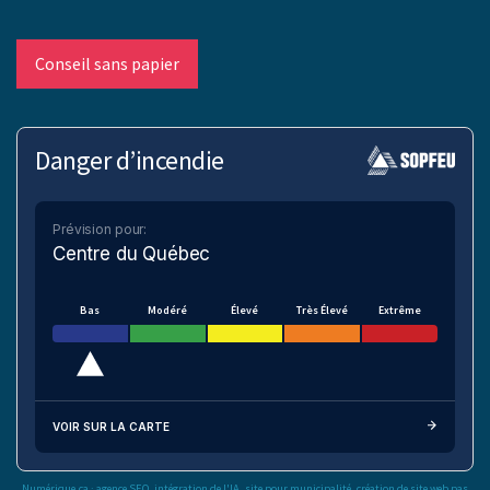
Conseil sans papier
Danger d’incendie
Prévision pour:
Centre du Québec
Bas
Modéré
Élevé
Très Élevé
Extrême
VOIR SUR LA CARTE
Numérique.ca
:
agence SEO
,
intégration de l'IA
,
site pour municipalité
,
création de site web pas