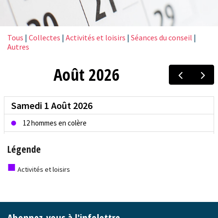
Tous
|
Collectes
|
Activités et loisirs
|
Séances du conseil
|
Autres
Légende
■
Activités et loisirs
-
Abonnez-vous à l'infolettre