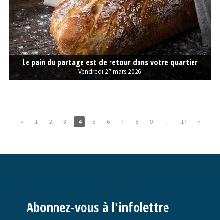
Le pain du partage est de retour dans votre quartier
Vendredi 27 mars 2026
«
1
2
3
4
5
6
7
8
9
17
»
...
Abonnez-vous à l'infolettre